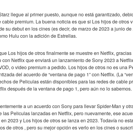
tarz llegue al primer puesto, aunque no está garantizado, debi
e cable premium. La buena noticia es que si Los hijos de otros 
 su debut en los cines (es decir, de marzo de 2023 a junio de 
omo Hulu con la adición de Estrellas.
ue Los hijos de otros finalmente se muestre en Netflix, gracias 
 con Netflix que enviará un lanzamiento de Sony 2023 a Netfli
OD, o video premium a pedido. Los hijos de otros no es una Pel
tizada del acuerdo de “ventana de pago 1” con Netflix. (La “ven
rechos de Peliculas están disponibles para las redes de cable p
tflix después de la ventana de pago 1, pero aún no lo sabemos.
ientemente a un acuerdo con Sony para llevar Spider-Man y otr
 las Peliculas lanzadas en Netflix, pero nuevamente, ese acuer
en 2023 y Los hijos de otros se lanza en 2023. Todavía no est
jos de otros , pero su mejor opción es verlo en los cines o suscri