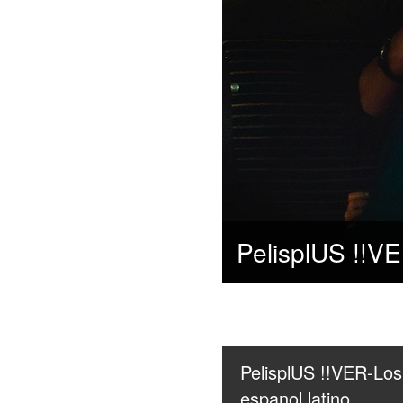
PelisplUS !!VER-Los 
espanol latino