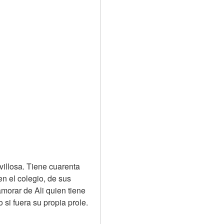
illosa. Tiene cuarenta 
n el colegio, de sus 
orar de Ali quien tiene 
i fuera su propia prole. 