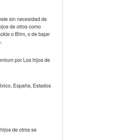
este sin necesidad de 
jos de otros como 
le o Blim, o de bajar 
.
emium por Los hijos de 
México, España, Estados 
ijos de otros se 