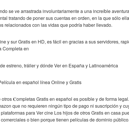
ando se ve arrastrada involuntariamente a una increíble aventur
tal tratando de poner sus cuentas en orden, en la que sólo ell
os relacionados con las vidas que podría haber llevado.
ine y sur Gratis en HD, es fácil en gracias a sus servidores, rap
la Completa en
a de estreno, tráiler y dónde Ver en España y Latinoamérica
Película en español línea Online y Gratis
e otros 𝐂ompletas Gratis en español es posible y de forma legal
Amazon que no requieren ningún tipo de pago ni suscripción y cu
s plataformas para Ver cine Los hijos de otros Gratis en casa pu
s comerciales o bien porque tienen películas de dominio público